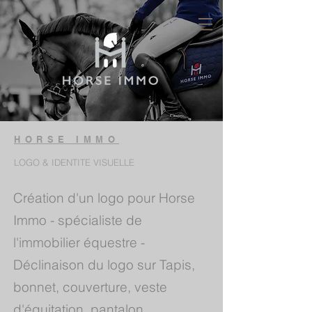
HORSE IMMO
LOGO & IDENTITE VISUELLE
Création d'un logo pour Horse
Immo - spécialiste de
l'immobilier équestre -
Déclinaison du logo sur Tapis,
bonnet, couverture, veste
d'équitation, pantalon